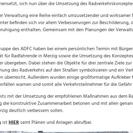
nsetzt, sich nun über die Umsetzung des Radverkehrskonzeptes
C der Verwaltung eine Reihe einfach umzusetzender und wirksam
unter befinden sich vor allem Verbesserungen zur Beschilderung
ruhigung enthalten. Gemeinsam mit den Planungen der Verwaltu
gruppe des ADFC haben bei einem persönlichen Termin mit Bürger
ität für Radfahrende in Merzig sowie die Umsetzung des Konzeptes
übergeben. Dabei stehen die Objekte für drei zentrale Ziele zur 
chung des Radverkehrs auf den Straßen symbolisieren und ein Verk
 überreicht. Außerdem wurden einige großformatige Aufkleber f
ällen warnen und somit alle Verkehrsteilnehmer für die Gefahr se
reits mit der Umsetzung der empfohlenen Maßnahmen aus dem Ra
g die konstruktive Zusammenarbeit betonen und mit allen genannt
rzig deutlich verbessern sollen.
g ist
HIER
samt Plänen und Anlagen abrufbar.