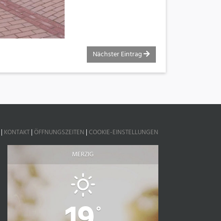
Nächster Eintrag
|
KONTAKT
|
ÖFFNUNGSZEITEN
|
COOKIE-EINSTELLUNGEN
MERZIG
19
°