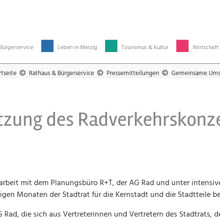
Bürgerservice
Leben in Merzig
Tourismus & Kultur
Wirtschaft
rtseite
Rathaus & Bürgerservice
Pressemitteilungen
Gemeinsame Umset
ung des Radverkehrskonzep
arbeit mit dem Planungsbüro R+T, der AG Rad und unter intensiv
igen Monaten der Stadtrat für die Kernstadt und die Stadtteile b
G Rad, die sich aus Vertreterinnen und Vertretern des Stadtrats,