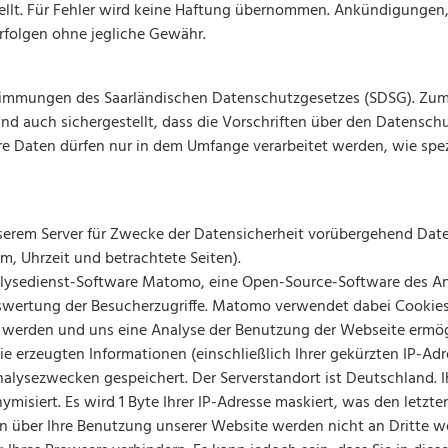
stellt. Für Fehler wird keine Haftung übernommen. Ankündigungen
rfolgen ohne jegliche Gewähr.
Bestimmungen des Saarländischen Datenschutzgesetzes (SDSG). Zum
 auch sichergestellt, dass die Vorschriften über den Datenschu
e Daten dürfen nur in dem Umfange verarbeitet werden, wie spezi
nserem Server für Zwecke der Datensicherheit vorübergehend Date
um, Uhrzeit und betrachtete Seiten).
edienst-Software Matomo, eine Open-Source-Software des Anbiete
swertung der Besucherzugriffe. Matomo verwendet dabei Cookies, d
t werden und uns eine Analyse der Benutzung der Webseite ermög
erzeugten Informationen (einschließlich Ihrer gekürzten IP-Adr
lysezwecken gespeichert. Der Serverstandort ist Deutschland. Ih
siert. Es wird 1 Byte Ihrer IP-Adresse maskiert, was den letzten 
n über Ihre Benutzung unserer Website werden nicht an Dritte 