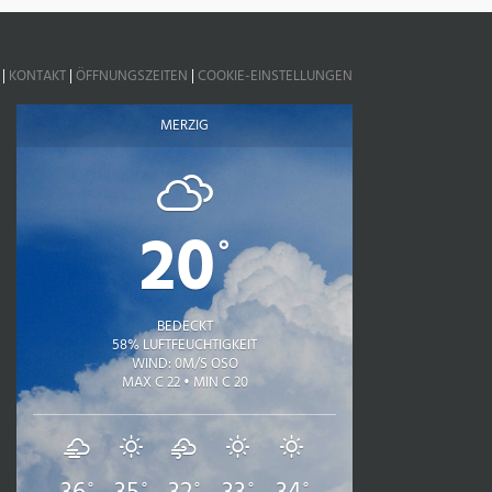
|
KONTAKT
|
ÖFFNUNGSZEITEN
|
COOKIE-EINSTELLUNGEN
MERZIG
20
°
BEDECKT
58% LUFTFEUCHTIGKEIT
WIND: 0M/S OSO
MAX C 22 • MIN C 20
°
°
°
°
°