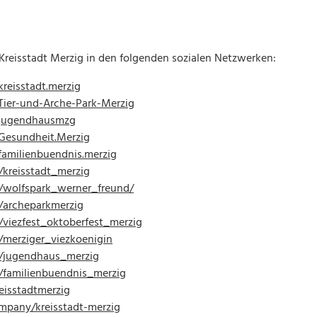
r Kreisstadt Merzig in den folgenden sozialen Netzwerken:
reisstadt.merzig
ier-und-Arche-Park-Merzig
/jugendhausmzg
Gesundheit.Merzig
amilienbuendnis.merzig
kreisstadt_merzig
/wolfspark_werner_freund/
/archeparkmerzig
viezfest_oktoberfest_merzig
merziger_viezkoenigin
/jugendhaus_merzig
/familienbuendnis_merzig
isstadtmerzig
mpany/kreisstadt-merzig