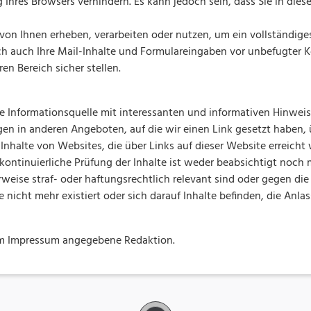
Ihres Browsers verhindern. Es kann jedoch sein, dass Sie in dies
 Ihnen erheben, verarbeiten oder nutzen, um ein vollständiges N
h auch Ihre Mail-Inhalte und Formulareingaben vor unbefugter 
en Bereich sicher stellen.
e Informationsquelle mit interessanten und informativen Hinweise
en in anderen Angeboten, auf die wir einen Link gesetzt haben, 
nhalte von Websites, die über Links auf dieser Website erreich
ontinuierliche Prüfung der Inhalte ist weder beabsichtigt noch m
rweise straf- oder haftungsrechtlich relevant sind oder gegen die
ite nicht mehr existiert oder sich darauf Inhalte befinden, die Anla
 im Impressum angegebene Redaktion.