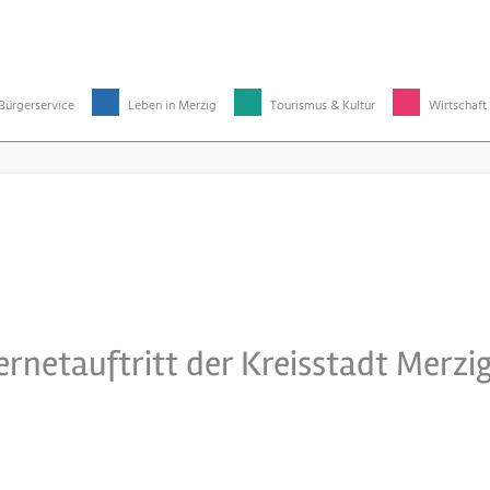
Bürgerservice
Leben in Merzig
Tourismus & Kultur
Wirtschaft
nternetauftritt der Kreisstadt Merzig