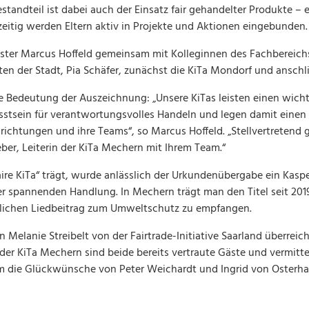
 Bestandteil ist dabei auch der Einsatz fair gehandelter Produkte
zeitig werden Eltern aktiv in Projekte und Aktionen eingebunden.
ister Marcus Hoffeld gemeinsam mit Kolleginnen des Fachbereichs
gten der Stadt, Pia Schäfer, zunächst die KiTa Mondorf und ansch
 Bedeutung der Auszeichnung: „Unsere KiTas leisten einen wichti
usstsein für verantwortungsvolles Handeln und legen damit einen 
ichtungen und ihre Teams“, so Marcus Hoffeld. „Stellvertretend g
er, Leiterin der KiTa Mechern mit Ihrem Team.“
Faire KiTa“ trägt, wurde anlässlich der Urkundenübergabe ein Kasp
r spannenden Handlung. In Mechern trägt man den Titel seit 2019
hlichen Liedbeitrag zum Umweltschutz zu empfangen.
Melanie Streibelt von der Fairtrade-Initiative Saarland überreich
der KiTa Mechern sind beide bereits vertraute Gäste und vermit
em die Glückwünsche von Peter Weichardt und Ingrid von Osterhaus