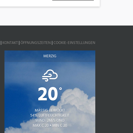
|
KONTAKT
|
ÖFFNUNGSZEITEN
|
COOKIE-EINSTELLUNGEN
MERZIG
20
°
MÄSSIG BEWÖLKT
54% LUFTFEUCHTIGKEIT
WIND: 2M/S ONO
MAX C 20 • MIN C 20