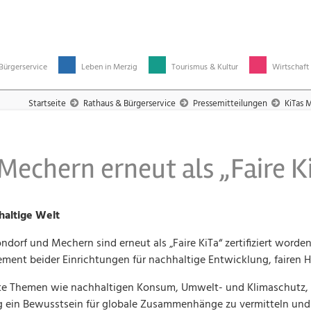
Bürgerservice
Leben in Merzig
Tourismus & Kultur
Wirtschaft
Startseite
Rathaus & Bürgerservice
Pressemitteilungen
KiTas 
Mechern erneut als „Faire K
haltige Welt
orf und Mechern sind erneut als „Faire KiTa“ zertifiziert worden.
agement beider Einrichtungen für nachhaltige Entwicklung, fairen
fte Themen wie nachhaltigen Konsum, Umwelt- und Klimaschutz, 
zeitig ein Bewusstsein für globale Zusammenhänge zu vermitteln u