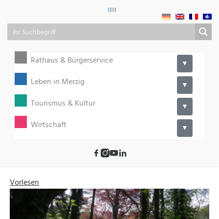
Rathaus & Bürgerservice
▼
Leben in Merzig
▼
Tourismus & Kultur
▼
Wirtschaft
▼
Vorlesen