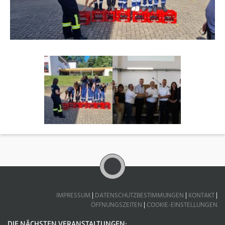
IMPRESSUM
|
DATENSCHUTZBESTIMMUNGEN
|
KONTAKT
|
ÖFFNUNGSZEITEN
|
COOKIE-EINSTELLUNGEN
DIE NÄCHSTEN VERANSTALTUNGEN: