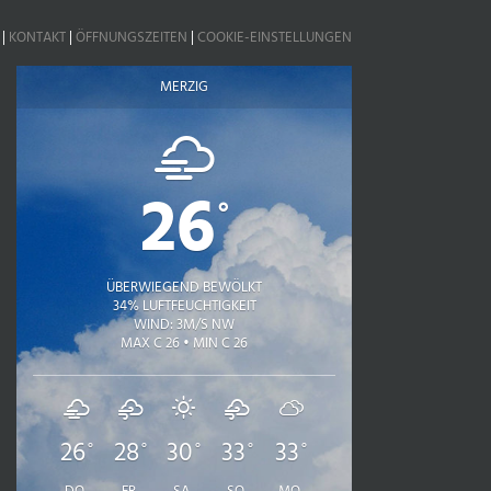
|
KONTAKT
|
ÖFFNUNGSZEITEN
|
COOKIE-EINSTELLUNGEN
MERZIG
26
°
ÜBERWIEGEND BEWÖLKT
34% LUFTFEUCHTIGKEIT
WIND: 3M/S NW
MAX C 26 • MIN C 26
26
28
30
33
33
°
°
°
°
°