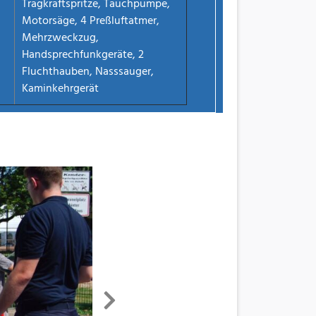
Tragkraftspritze, Tauchpumpe,
Motorsäge, 4 Preßluftatmer,
Mehrzweckzug,
Handsprechfunkgeräte, 2
Fluchthauben, Nasssauger,
Kaminkehrgerät