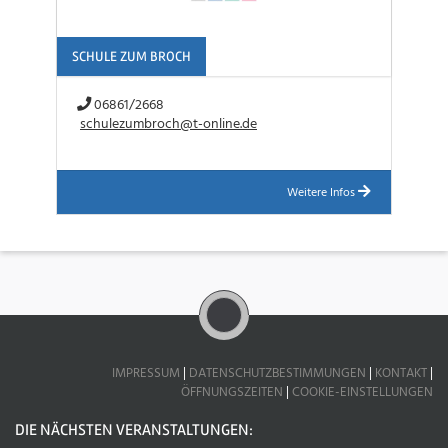
SCHULE ZUM BROCH
06861/2668
schulezumbroch@t-online.de
Weitere Infos
IMPRESSUM
|
DATENSCHUTZBESTIMMUNGEN
|
KONTAKT
|
ÖFFNUNGSZEITEN
|
COOKIE-EINSTELLUNGEN
DIE NÄCHSTEN VERANSTALTUNGEN: