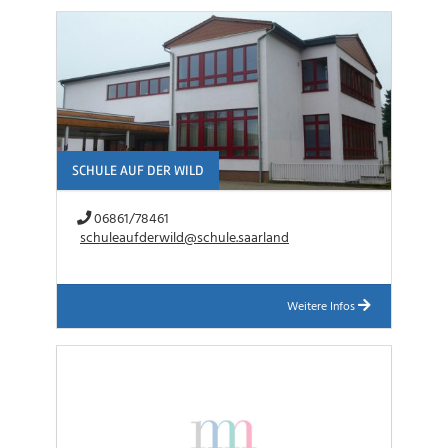
SCHULE AUF DER WILD
06861/78461
schuleaufderwild@schule.saarland
Weitere Infos