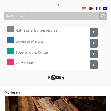
Rathaus & Bürgerservice
▼
Leben in Merzig
▼
Tourismus & Kultur
▼
Wirtschaft
▼
Vorlesen