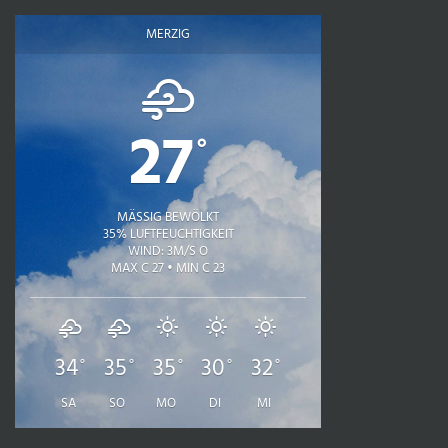
MERZIG
27
°
MÄSSIG BEWÖLKT
35% LUFTFEUCHTIGKEIT
WIND: 3M/S O
MAX C 27 • MIN C 23
34
35
35
30
32
°
°
°
°
°
SA
SO
MO
DI
MI