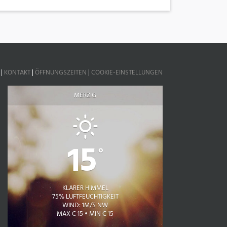
|
KONTAKT
|
ÖFFNUNGSZEITEN
|
COOKIE-EINSTELLUNGEN
MERZIG
15
°
KLARER HIMMEL
75% LUFTFEUCHTIGKEIT
WIND: 1M/S NW
MAX C 15 • MIN C 15