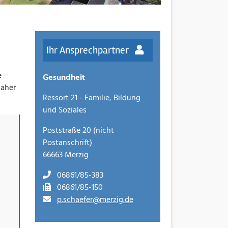
Ihr Ansprechpartner
e
Gesundheit
daher
Ressort 21 - Familie, Bildung
und Soziales
Poststraße 20 (nicht
Postanschrift)
66663 Merzig
06861/85-383
06861/85-150
p.schaefer@merzig.de